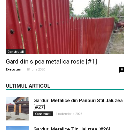
Constructii
Gard din sipca metalica rosie [#1]
Executam
-
18 iulie 2020
0
ULTIMUL ARTICOL
Garduri Metalice din Panouri Stil Jaluzea
[#27]
4 noiembrie 2023
Constructii
Garduri Metalice Tip Jaluzea [#26]