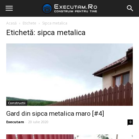
Acasă
Etichete
Sipca metalica
Etichetă: sipca metalica
Constructii
Gard din sipca metalica maro [#4]
Executam
-
20 iulie 2020
0