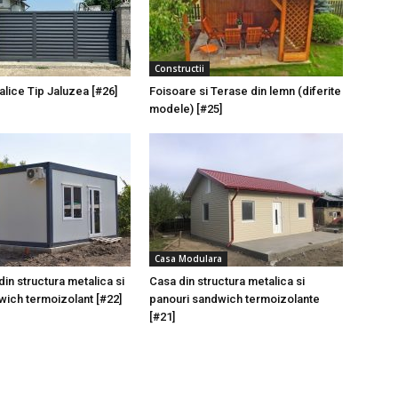
Constructii
alice Tip Jaluzea [#26]
Foisoare si Terase din lemn (diferite
modele) [#25]
Casa Modulara
in structura metalica si
Casa din structura metalica si
ich termoizolant [#22]
panouri sandwich termoizolante
[#21]