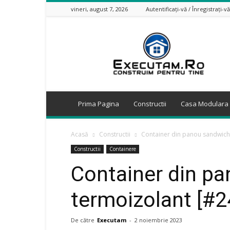
vineri, august 7, 2026
Autentificați-vă / Înregistrați-vă
Executam.Ro
Prima Pagina
Constructii
Casa Modulara
Acasă
Constructii
Container din panou sandwich
Constructii
Containere
Container din p
termoizolant [#2
De către
Executam
-
2 noiembrie 2023