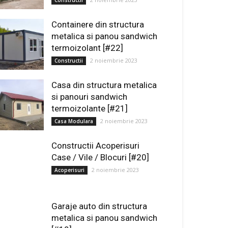
Constructii
Containere din structura
metalica si panou sandwich
termoizolant [#22]
2 noiembrie 2023
Constructii
Casa din structura metalica
si panouri sandwich
termoizolante [#21]
2 noiembrie 2023
Casa Modulara
Constructii Acoperisuri
Case / Vile / Blocuri [#20]
2 noiembrie 2023
Acoperisuri
Garaje auto din structura
metalica si panou sandwich