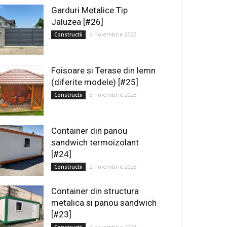
Garduri Metalice Tip
Jaluzea [#26]
4 noiembrie 2023
Constructii
Foisoare si Terase din lemn
(diferite modele) [#25]
3 noiembrie 2023
Constructii
Container din panou
sandwich termoizolant
[#24]
2 noiembrie 2023
Constructii
Container din structura
metalica si panou sandwich
[#23]
2 noiembrie 2023