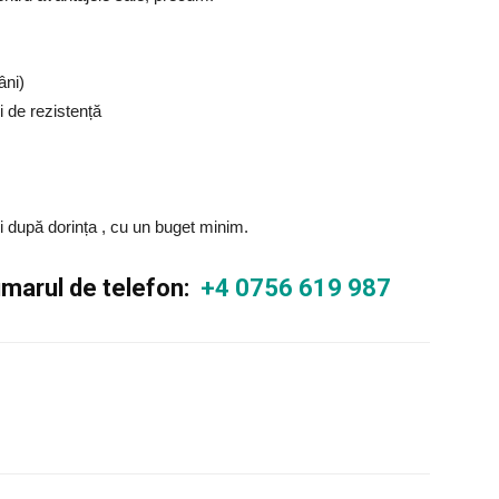
âni)
i de rezistență
și după dorința , cu un buget minim.
numarul de telefon:
+4 0756 619 987