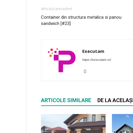
Articolul precedent
Container din structura metalica si panou
sandwich [#23]
Executam
https://executam.ro/
ARTICOLE SIMILARE
DE LA ACELAȘ