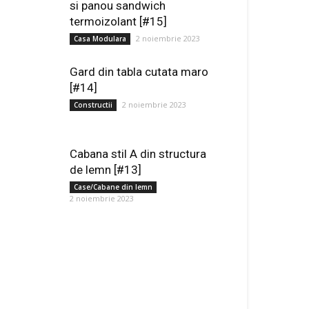
si panou sandwich
termoizolant [#15]
2 noiembrie 2023
Casa Modulara
Gard din tabla cutata maro
[#14]
2 noiembrie 2023
Constructii
Cabana stil A din structura
de lemn [#13]
Case/Cabane din lemn
2 noiembrie 2023