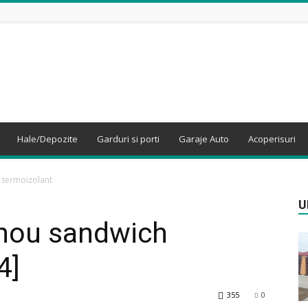
Hale/Depozite
Garduri si porti
Garaje Auto
Acoperisuri
 termoizolant
U
anou sandwich
4]
355
0