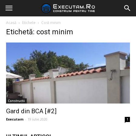
Acasă
Etichete
Cost minim
Etichetă: cost minim
Constructii
Gard din BCA [#2]
Executam
-
19 iulie 2020
1