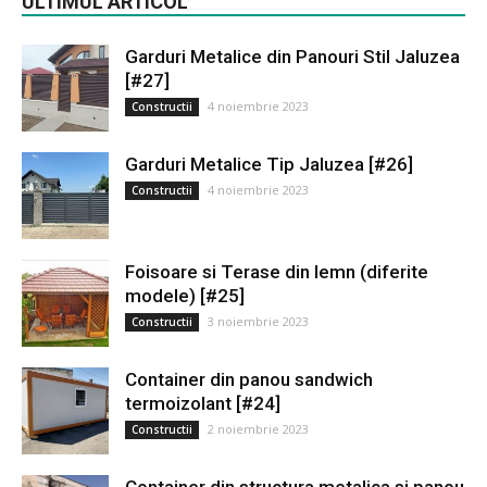
ULTIMUL ARTICOL
Garduri Metalice din Panouri Stil Jaluzea
[#27]
4 noiembrie 2023
Constructii
Garduri Metalice Tip Jaluzea [#26]
4 noiembrie 2023
Constructii
Foisoare si Terase din lemn (diferite
modele) [#25]
3 noiembrie 2023
Constructii
Container din panou sandwich
termoizolant [#24]
2 noiembrie 2023
Constructii